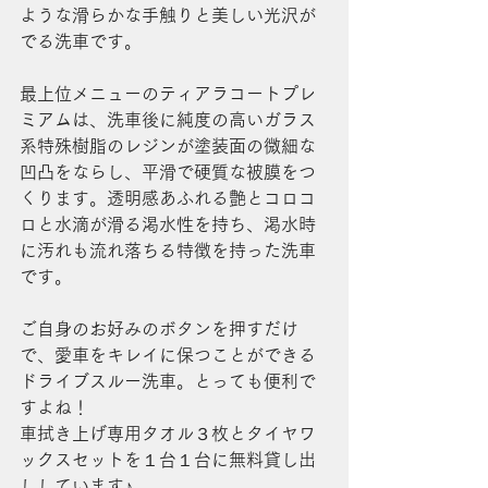
ような滑らかな手触りと美しい光沢が
でる洗車です。
最上位メニューのティアラコートプレ
ミアムは、洗車後に純度の高いガラス
系特殊樹脂のレジンが塗装面の微細な
凹凸をならし、平滑で硬質な被膜をつ
くります。透明感あふれる艶とコロコ
ロと水滴が滑る渇水性を持ち、渇水時
に汚れも流れ落ちる特徴を持った洗車
です。
ご自身のお好みのボタンを押すだけ
で、愛車をキレイに保つことができる
ドライブスルー洗車。とっても便利で
すよね！
車拭き上げ専用タオル３枚とタイヤワ
ックスセットを１台１台に無料貸し出
ししています♪