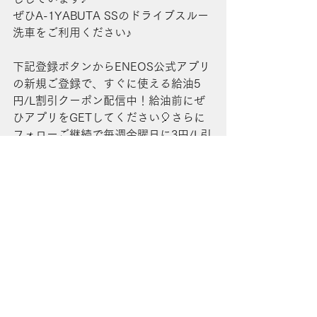
ぜひA-1YABUTA SSのドライブスルー
洗車をご利用ください♪
下記登録ボタンからENEOS公式アプリ
の新規ご登録で、すぐに使える給油5
円/L割引クーポン配信中！給油前にぜ
ひアプリをGETしてください🎈さらに
フォローご継続で毎週金曜日に3円/L引
き給油クーポンも届きます🎈ぜひご登
録を♪
A-1YABUTA SS ENEOS公式アプリ登録
​巻田油業株式会社
​本社住所：〒425-0021 静岡県焼津市
藤枝
洗車
A-1YABUTA
ドライブスルー洗車
セルフ
中港2丁目5番地16号
ティアラコート
TEL：054-629-5101
A-1YABUTA SS
​FAX：054-629-5104
巻田油業
サービスステーション
プライバシーポリシー