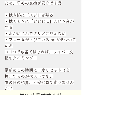
ため、早めの交換が安心です😊
・拭き跡に「スジ」が残る
・拭くときに「ビビビ…」という音が
する
・水がにじんでクリアに見えない
・フレームがさびている or ガタついて
いる
→ 1つでも当てはまれば、ワイパー交
換のタイミング！
夏前のこの時期に一度リセット（交
換）するのがベストです。
雨の日の視界、不安ゼロで走りません
か？
当社運営のガソリンスタンド、
​巻田油業株式会社
・
ENEOS焼津インターSS
​本社住所：〒425-0021 静岡県焼津市
・
ENEOS築地SS
中港2丁目5番地16号
・
ENEOS A-1YABUTASS