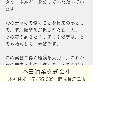
きなエネルギーを分けていただいてい
ます。
船のデッキで働くことを将来の夢とし
て、航海類型を選択されたお二人。
その志の高さとまっすぐな姿勢は、と
ても頼もしく、素敵です。
この実習で得た経験を大切に、これか
らの未来へ力強く進んでいってくださ
​巻田油業株式会社
い。
私たちも、皆さんのこれからの活躍を
​本社住所：〒425-0021 静岡県焼津市
心より応援しています！
中港2丁目5番地16号
焼津水産高校
インターンシップ
実習
航海
TEL：054-629-5101
TSUNAGU
​FAX：054-629-5104
海
海上部
プライバシーポリシー
特定商取引に関する法律に基づく表記