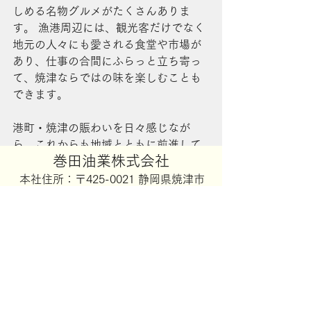
しめる名物グルメがたくさんありま
す。 漁港周辺には、観光客だけでなく
地元の人々にも愛される食堂や市場が
あり、仕事の合間にふらっと立ち寄っ
て、焼津ならではの味を楽しむことも
できます。
港町・焼津の賑わいを日々感じなが
ら、これからも地域とともに前進して
​巻田油業株式会社
いきます。
​本社住所：〒425-0021 静岡県焼津市
中港2丁目5番地16号
旧焼津港
新鮮な魚
加工場
焼津おでん
黒はんぺん
TEL：054-629-5101
巻田油業
​FAX：054-629-5104
TSUNAGU
海
プライバシーポリシー
特定商取引に関する法律に基づく表記