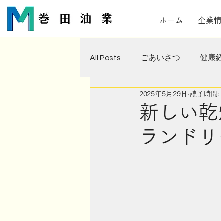
ホーム
企業
All Posts
ごあいさつ
健康
2025年5月29日
読了時間:
年中行事
サステナビリテ
新しい乾
ランドリ
園芸部
A-1YABUTA SS