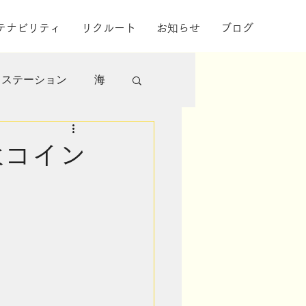
テナビリティ
リクルート
お知らせ
ブログ
スステーション
海
様
焼津市
永コイン