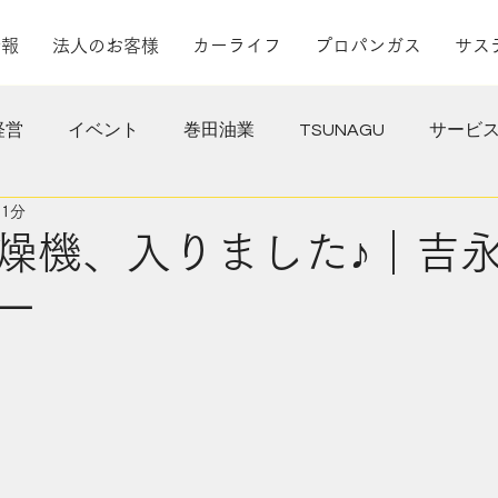
情報
法人のお客様
カーライフ
プロパンガス
サス
経営
イベント
巻田油業
TSUNAGU
サービ
 1分
ィ
その他
ガス部門
おススメ！
法人のお客
燥機、入りました♪｜吉
ー
焼津インターSS
築地SS
海上部