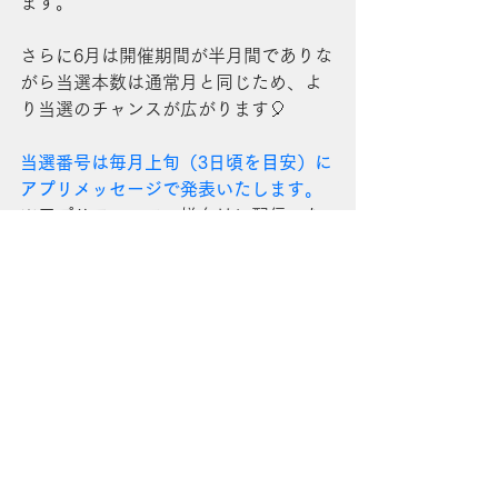
ます。
さらに6月は開催期間が半月間でありな
がら当選本数は通常月と同じため、よ
り当選のチャンスが広がります🎈
当選番号は毎月上旬（3日頃を目安）に
アプリメッセージで発表いたします。
※アプリフォロワー様向けに配信いた
しますので、フォローを解除されない
ようお願いいたします。
また、抽選は配布済み抽選券のみを対
象に厳正に実施し、抽選の様子はホー
ムページで公開予定です。
景品引換について
当選されたお客様は、抽選券をご持参
のうえ店頭スタッフまでお声がけくだ
さい。