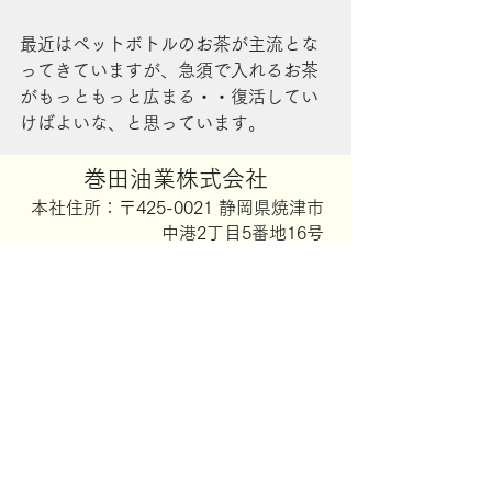
最近はペットボトルのお茶が主流とな
ってきていますが、急須で入れるお茶
がもっともっと広まる・・復活してい
けばよいな、と思っています。
体にも心にも美味しいお茶。
​巻田油業株式会社
​本社住所：〒425-0021 静岡県焼津市
その生産に燃料等の供給で携われるこ
中港2丁目5番地16号
とを誇りに思いながら、今日も燃料等
TEL：054-629-5101
をお届けしています。
​FAX：054-629-5104
巻田油業
法人のお客様
プライバシーポリシー
特定商取引に関する法律に基づく表記
サイトマップ
本社地図