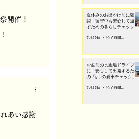
ターSS
夏休みのお出かけ前に確
謝祭開催！
認！留守中も安心して過ご
すための暮らしチェックポ
イント
す！
7月29日
読了時間: 2分
お盆前の長距離ドライブ前
に！安心して出発するため
の「5つの愛車チェック」
7月23日
読了時間: 3分
まふれあい感謝