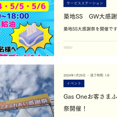
サービスステーション
のお客様
焼津市
園芸部
A-1YABUTA SS
焼津イン
築地SS GW大感
築地SS大感謝祭を開催で
2024年1月29日
読了時間: 1分
イベント
Gas Oneお客さ
祭開催！