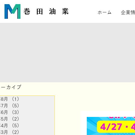
ホーム
企業
アーカイブ
All Posts
ごあいさつ
年8月
（1）
1件の記事
年7月
（5）
5件の記事
年6月
（3）
3件の記事
年5月
（2）
2件の記事
サービスステーション
年4月
（5）
5件の記事
年3月
（2）
2件の記事