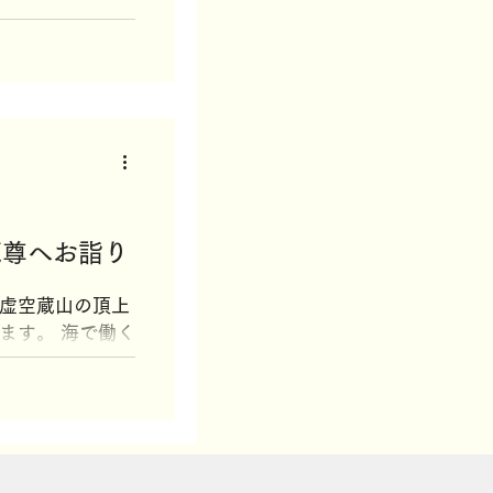
neお客さまふれあ
 当社でガスをご
にご招待状を送
くさんの方にご
に1回の感謝祭
最大60％OFF
あ...
蔵尊へお詣り
虚空蔵山の頂上
ます。 海で働く
に海と船の安全
。 私達も例年海
詣りをします。
きました。 第五
.