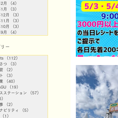
年2月
（4）
4件の記事
年1月
（3）
3件の記事
おススメ！
法人
年12月
（3）
3件の記事
年11月
（3）
3件の記事
年10月
（3）
3件の記事
築地SS
海上部
年9月
（4）
4件の記事
ゴリー
ts
（112）
112件の記事
さつ
（3）
3件の記事
営
（2）
2件の記事
ト
（3）
3件の記事
業
（40）
40件の記事
AGU
（19）
19件の記事
スステーション
（57）
57件の記事
6）
16件の記事
事
（2）
2件の記事
ナビリティ
（5）
5件の記事
（1）
1件の記事