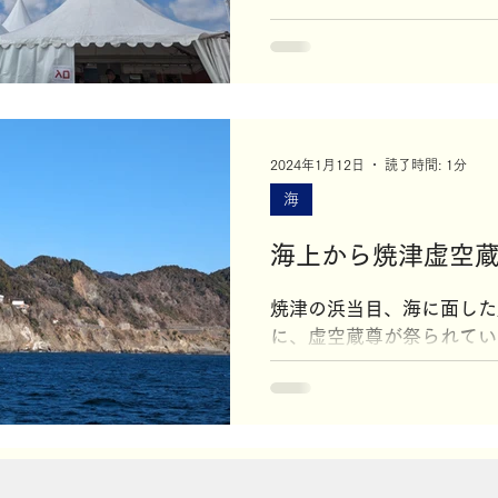
1月27日・28日にGas O
い感謝祭を開催しました！
契約のお客様を対象に事前
らせていただき、当日はた
来場いただきました！ 1年
ではガス器具が通常価格より
2024年1月12日
読了時間: 1分
でご購入いただける機会でも
海
海上から焼津虚空
焼津の浜当目、海に面した
に、虚空蔵尊が祭られてい
焼津の船は、この虚空蔵尊
をお守りいただいています
に船を出し、虚空蔵尊にお
今日はそのお詣りへ行って
勝丸に乗船して出発です。..