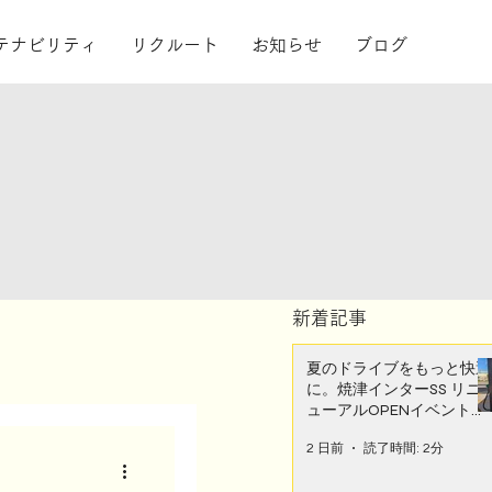
テナビリティ
リクルート
お知らせ
ブログ
​新着記事
夏のドライブをもっと快適
に。焼津インターSS リニ
ューアルOPENイベントで
愛車メンテナンスを！
ス部門
2 日前
読了時間: 2分