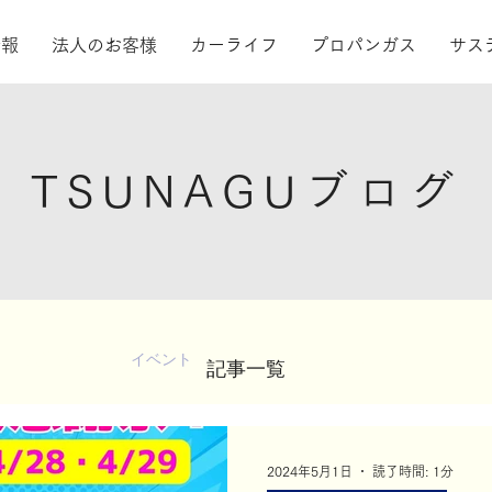
情報
法人のお客様
カーライフ
プロパンガス
サス
TSUNAGUブログ
健康経営
イベント
巻田油業
TSUNAGU
​記事一覧
海
年中行事
サステナビリティ
その他
ガ
2024年5月1日
読了時間: 1分